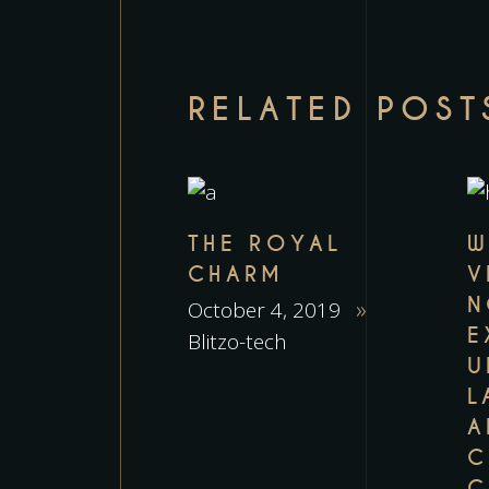
RELATED POST
THE ROYAL
W
CHARM
V
N
October 4, 2019
E
Blitzo-tech
U
L
A
C