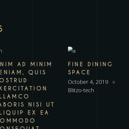
S
NIM AD MINIM
FINE DINING
ENIAM, QUIS
SPACE
OSTRUD
October 4, 2019
XERCITATION
Blitzo-tech
LLAMCO
ABORIS NISI UT
LIQUIP EX EA
COMMODO
ONSEQUAT.