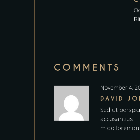
Oc
Bl
COMMENTS
November 4, 2
DAVID J
Sed ut perspic
accusantius
m do loremque