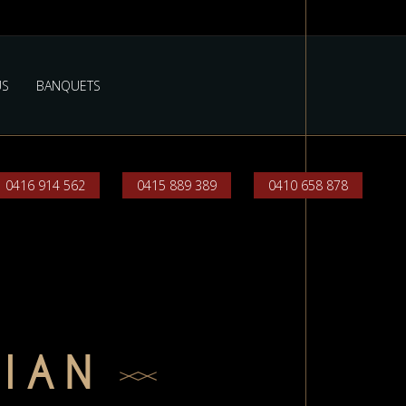
US
BANQUETS
0416 914 562
0415 889 389
0410 658 878
IAN