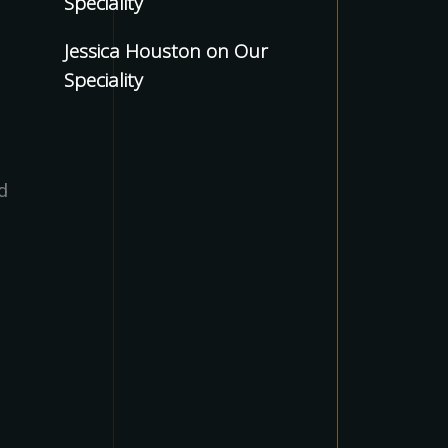
Speciality
Jessica Houston
on
Our
Speciality
d